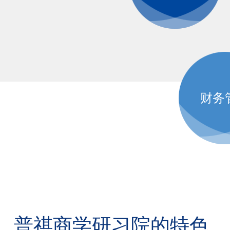
财务
普祺商学研习院的特色