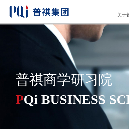
关于
人才
普祺商学研习院
P
Qi BUSINESS S