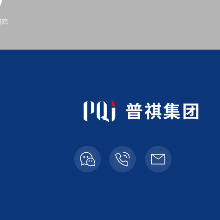
习院
普祺：
奇隆：
传真：